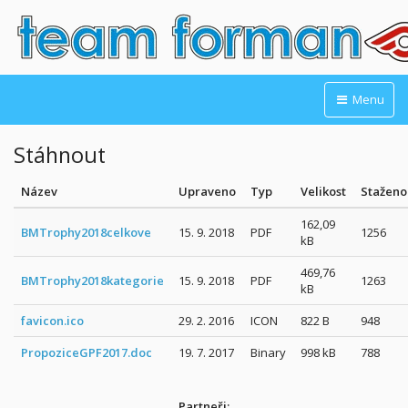
Menu
Stáhnout
Název
Upraveno
Typ
Velikost
Staženo
162,09
BMTrophy2018celkove
15. 9. 2018
PDF
1256
kB
469,76
BMTrophy2018kategorie
15. 9. 2018
PDF
1263
kB
favicon.ico
29. 2. 2016
ICON
822 B
948
PropoziceGPF2017.doc
19. 7. 2017
Binary
998 kB
788
Partneři: