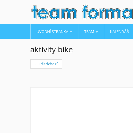
ÚVODNÍ STRÁNKA
TEAM
KALENDÁŘ
aktivity bike
← Předchozí